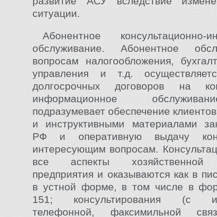
развитие АСУ вследствие измен
ситуации.
Абонентное консультационно-и
обслуживание. Абонентное обс
вопросам налогообложения, бухгалт
управления и т.д. осуществляе
долгосрочных договоров на кон
информационное обслужива
подразумевает обеспечение клиенто
и инструктивными материалами зак
РФ и оперативную выдачу кон
интересующим вопросам. Консульта
все аспекты хозяйственной д
предприятия и оказываются как в пи
в устной форме, в том числе в фо
151; консультирования (с ис
телефонной, факсимильной св