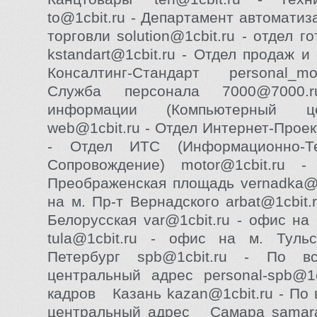
to@1cbit.ru - Департамент автомати
торговли solution@1cbit.ru - отдел 
kstandart@1cbit.ru - Отдел продаж 
Консалтинг-Стандарт personal_m
Служба персонала 7000@7000.
информации (Компьютерный це
web@1cbit.ru - Отдел Интернет-Проект
- Отдел ИТС (Информационно-Те
Сопровождение) motor@1cbit.ru
Преображенская площадь vernadka@1
на м. Пр-т Вернадского arbat@1cbit.
Белорусская var@1cbit.ru - офис на
tula@1cbit.ru - офис на м. Ту
Петербург spb@1cbit.ru - По в
центральный адрес personal-spb@1c
кадров Казань kazan@1cbit.ru - По 
центральный адрес Самара samara@