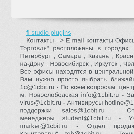
fl studio plugins
Контакты --> E-mail контакты Офис
Торговля" расположены в города
Петербург , Самара , Казань , Красн
на-Дону , Новосибирск , Иркутск , Чел
Все офисы находятся в центральной 
Вам нужно просто выбрать ближ
1c@1cbit.ru - По всем вопросам, цен
м. Новослободская info@1cbit.ru - З
virus@1cbit.ru - Антивирусы hotline@1
поддержки sales@1cbit.ru - О
менеджеры student@1cbit.ru - 
marker@1cbit.ru - Отдел прод
Канцтовары" teh@1cbit.ru - Техн