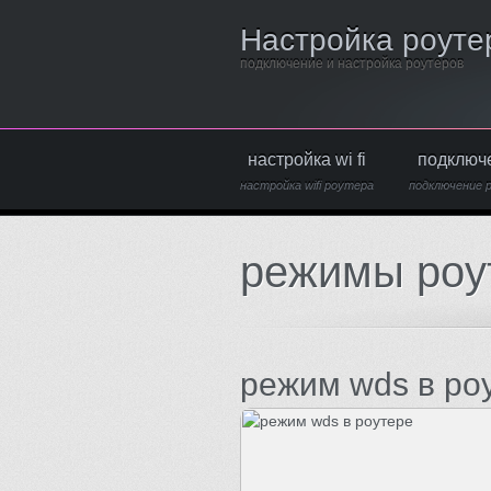
Настройка роуте
подключение и настройка роутеров
настройка wi fi
подключ
настройка wifi роутера
подключение 
режимы роу
режим wds в ро