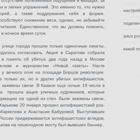
о отсутствие болезненных ощущений в мышцах, за
х и легких упражнений. Это именно то, что нужно
настрой
орий, а также поддержания себя в форме.
особствуют снижению веса, однако, не забывайте
подключ
питания. Единственное, что вы должны помнить,
 в ночное время суток.
asus ро
й улице города прошли только одиночные пикеты,
какой п
удалось согласовать. Акция в Саратове собрала
 в память об убитых два года назад в Москве
келове и журналистки «Новой газеты» Насте
 у вечного огня на площади Борцов революции.
 только их, но и других убитых антифашистов.
 зажжены свечи. В Казани еще ночью 19 числа в
на прошла акция уличных художников, которые
рмацию на одной из стен. Были зажжены свечи,
Харькове 20 января прошел антифашистский рок-
Маркелова и Анастасии Бабуровой. Выступавшие
 России придерживаются антифашистских вглядов.
ькова на пешеходном мосту был вывешен баннер.