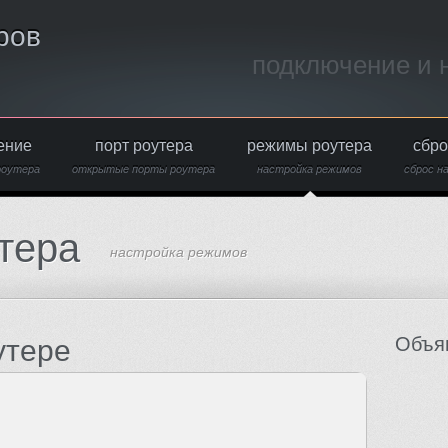
ров
подключение и 
ение
порт роутера
режимы роутера
сбро
роутера
открытые порты роутера
настройка режимов
сброс н
тера
настройка режимов
Объя
утере