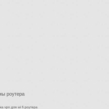
мы роутера
ка vpn для wi fi роутера