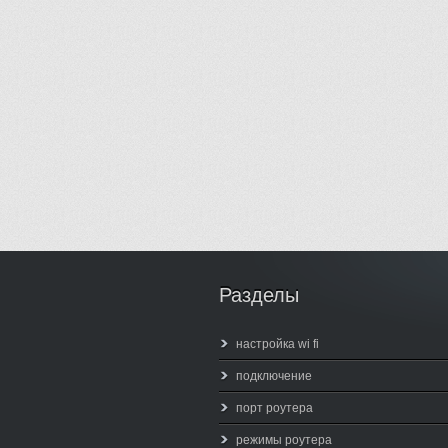
Разделы
настройка wi fi
подключение
порт роутера
режимы роутера