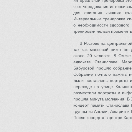
интервальной тренировки эт
счет чередования интенсивны
для сжигания лишних кал
Интервальные тренировки сп
о необходимости здорового 
тренировки нельзя применять
В Ростове на центрально
так как массовой пикет не 
около 20 человек. В Омске
адвокате Станиславе Мар
Бабуровой прошло собрание
Собрание почтило память не
Были поставлены портреты и
переходе на улице Калини
разместили портреты и инфо
прошла минута молчания. В 
концерт памяти Станислава 
группы из Англии, Австрии и
После концерта в центре Хар