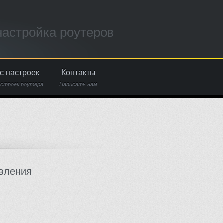
настройка роутеров
с настроек
Контакты
астроек роутера
Написать нам
вления