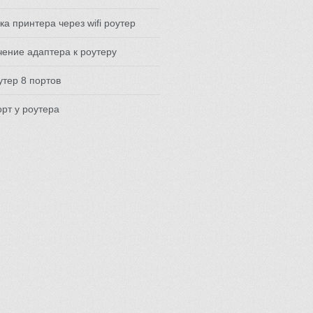
ка принтера через wifi роутер
ение адаптера к роутеру
утер 8 портов
орт у роутера