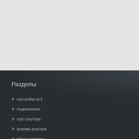
Разделы
настройка wi fi
подключение
порт роутера
режимы роутера