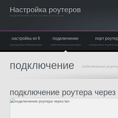
Настройка роутеров
подключение и настройка роутеров
настройка wi fi
подключение
порт роуте
настройка wifi роутера
подключение роутера
открытые порты р
подключение
подключение роуте
подключение роутера через 