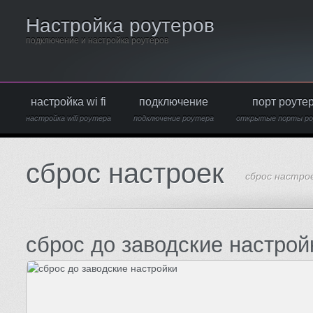
Настройка роутеров
подключение и настройка роутеров
настройка wi fi
подключение
порт роуте
настройка wifi роутера
подключение роутера
открытые порты р
сброс настроек
сброс настро
сброс до заводские настрой