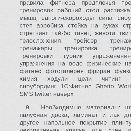
правила фитнеса предплечья пр
тренировок рабочий стол растяжка
мышц сапоги-скороходы сила сноу
степ аэробика стойка на руках ст
стретчинг тай-бо танец живота тви
телосложения трейсер трена
тренажеры тренировка тренир
тренировки турник упраженени
упражнения на воде физические на
фитнес фотогалерея фриран функ
химия ходули цели читинг эк
сноубординг 1С:Фитнес Ghetto Worko
SMS twitter наверх
9. ...Необходимые материалы: ш
палубная доска, ламинат и лак дл
другое напольное покрытие плинту
декоративная краска для стен 