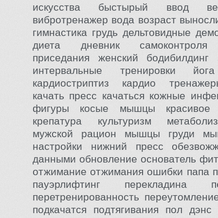
искусства быстырый ввод ве
вибротренажер вода возраст выносли
гимнастика грудь дельтовидные дем
диета дневник самоконтроля 
приседания женский бодибилдинг 
интервальные тренировки йога
кардиостриптиз кардио тренаже
качать пресс качаться кожные инфе
фигуры косые мышцы красивое 
крепатура культуризм метаболи
мужской рацион мышцы груди м
настройки нижний пресс обезвож
данными обновление основатель фит
отжимание отжимания ошибки папа 
пауэрлифтинг перекладина пе
перетренированность переутомлени
подкачатся подтягивания пол дэнс