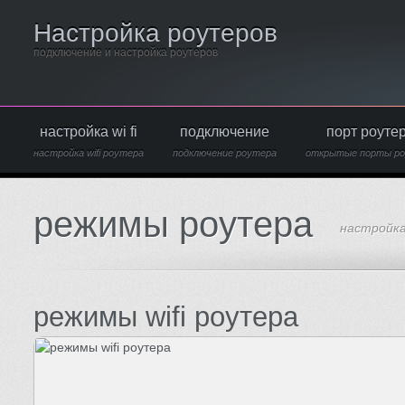
Настройка роутеров
подключение и настройка роутеров
настройка wi fi
подключение
порт роуте
настройка wifi роутера
подключение роутера
открытые порты р
режимы роутера
настройк
режимы wifi роутера