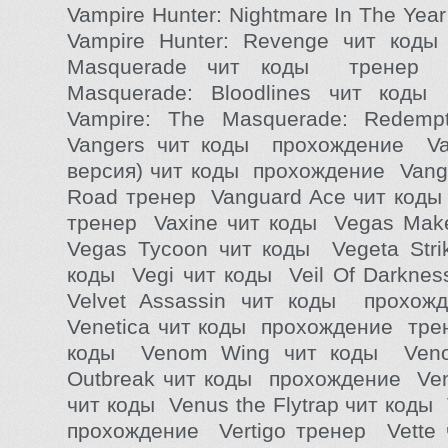
Vampire Hunter: Nightmare In The Yea
Vampire Hunter: Revenge чит коды
Masquerade чит коды тренер 
Masquerade: Bloodlines чит код
Vampire: The Masquerade: Redemp
Vangers чит коды прохождение Van
версия) чит коды прохождение Vange
Road тренер Vanguard Ace чит коды 
тренер Vaxine чит коды Vegas Make
Vegas Tycoon чит коды Vegeta Stri
коды Vegi чит коды Veil Of Darkne
Velvet Assassin чит коды прохо
Venetica чит коды прохождение тр
коды Venom Wing чит коды Veno
Outbreak чит коды прохождение Ve
чит коды Venus the Flytrap чит коды V
прохождение Vertigo тренер Vette