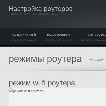
Настройка роутеров
подключение и настройка роутеров
настройка wi fi
подключение
порт роуте
настройка wifi роутера
подключение роутера
открытые порты р
режимы роутера
настройк
режим wi fi роутера