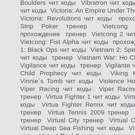
Boulders чит коды Vibratron чит код
чит коды Victoria: An Empire Under T
Victoria: Revolutions чит коды про
Strip Poker тренер Vietcong
прохождение тренер Vietcong 2 чи
Vietcong: Fist Alpha чит коды прох
1: Black Ops чит коды Vietnam 2: Spe
чит коды тренер Vietnam War: Ho C
Vigilance чит коды тренер Vigilante 
Child Prophecy чит коды Viking 
Vinnie`s Tomb чит коды Violence H
Viper Racing чит коды Viper Raci
тренер Virtua Fighter 1 чит коды Virt
коды Virtua Fighter Remix чит коды
тренер Virtua Tennis 2009 тренер V
тренер Virtual City тренер Virtual
Virtual Deep Sea Fishing чит коды Vir