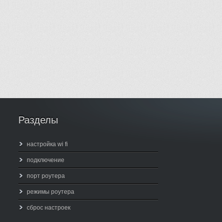
Разделы
настройка wi fi
подключение
порт роутера
режимы роутера
сброс настроек