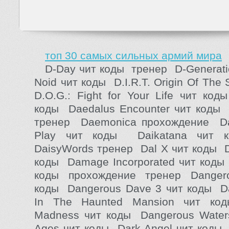
топ 30 самых сильных армий мира
D-Day чит коды тренер D-Generati
Noid чит коды D.I.R.T. Origin Of The
D.O.G.: Fight for Your Life чит ко
коды Daedalus Encounter чит коды
тренер Daemonica прохождение Daf
Play чит коды Daikatana чит
DaisyWords тренер Dal X чит коды D
коды Damage Incorporated чит коды
коды прохождение тренер Dangero
коды Dangerous Dave 3 чит коды D
In The Haunted Mansion чит ко
Madness чит коды Dangerous Water
Ages чит коды Dark Angel чит коды 