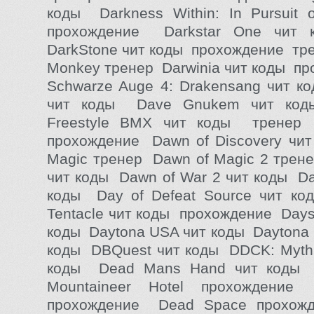
коды Darkness Within: In Pursuit o
прохождение Darkstar One чит
DarkStone чит коды прохождение тре
Monkey тренер Darwinia чит коды п
Schwarze Auge 4: Drakensang чит к
чит коды Dave Gnukem чит код
Freestyle BMX чит коды тренер
прохождение Dawn of Discovery чи
Magic тренер Dawn of Magic 2 трен
чит коды Dawn of War 2 чит коды Da
коды Day of Defeat Source чит ко
Tentacle чит коды прохождение Days
коды Daytona USA чит коды Daytona 
коды DBQuest чит коды DDCK: Myth o
коды Dead Mans Hand чит коды
Mountaineer Hotel прохождени
прохождение Dead Space прохож