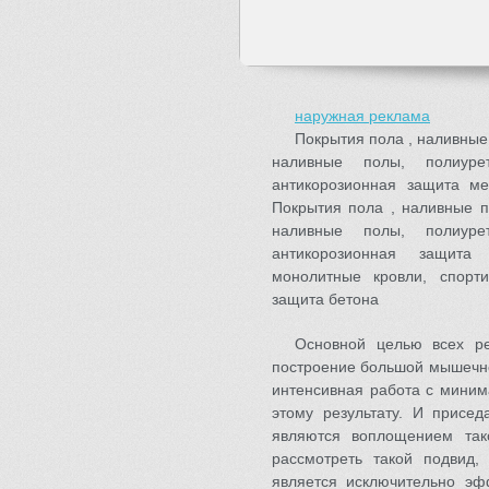
наружная реклама
Покрытия пола , наливные
наливные полы, полиурет
антикорозионная защита ме
Покрытия пола , наливные п
наливные полы, полиурет
антикорозионная защита 
монолитные кровли, спорт
защита бетона
Основной целью всех ре
построение большой мышечно
интенсивная работа с миним
этому результату. И присед
являются воплощением так
рассмотреть такой подвид,
является исключительно э