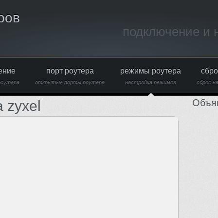
ров
подключение и 
ение
порт роутера
режимы роутера
сбро
роутера
открытые порты роутера
настройка режимов
сброс н
Объя
 zyxel