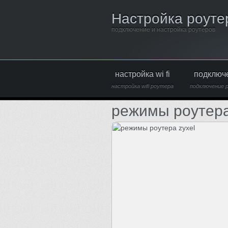
Настройка роуте
подключение и настройка роутеров
настройка wi fi
подключ
настройка wifi роутера
подключение 
режимы роутера