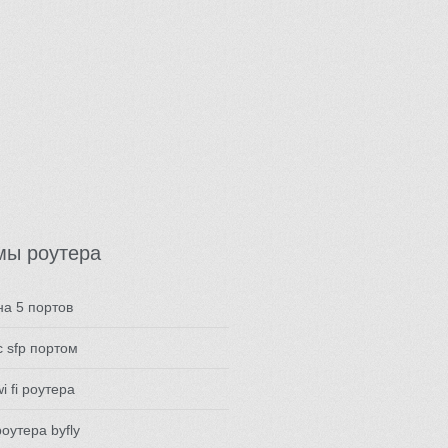
мы роутера
на 5 портов
с sfp портом
i fi роутера
оутера byfly