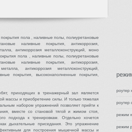
 покрытия пола , наливные полы, полиуретановые
ановые наливные покрытия, антикоррозия,
талла, антикоррозия металлоконструкций, моно
окрытия пола , наливные полы, полиуретановые
ановые наливные покрытия, антикоррозия,
металла, антикоррозия металлоконструкций,
режи
ивные покрытия, высоконаполненные покрытия,
роутер 
бят, приходящих в тренажерный зал является
й массы и приобретение силы. И только тяжелая
роутер 
альным набором упражнений позволяет прийти к
ания, вместе со становой тягой и жимом стоя,
режим w
ого подхода к тренировкам. Отдельно хочется
 как дыхательные приседания. Это упражнение
режим р
ффективным для построения мышечной массы и