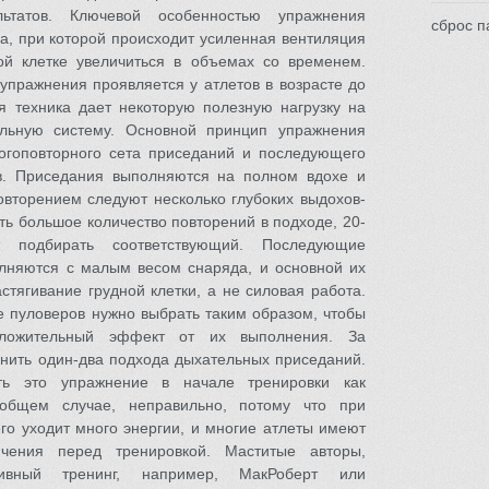
льтатов. Ключевой особенностью упражнения
сброс п
а, при которой происходит усиленная вентиляция
ной клетке увеличиться в объемах со временем.
упражнения проявляется у атлетов в возрасте до
ая техника дает некоторую полезную нагрузку на
ельную систему. Основной принцип упражнения
огоповторного сета приседаний и последующего
в. Приседания выполняются на полном вдохе и
торением следуют несколько глубоких выдохов-
ь большое количество повторений в подходе, 20-
 подбирать соответствующий. Последующие
лняются с малым весом снаряда, и основной их
стягивание грудной клетки, а не силовая работа.
е пуловеров нужно выбрать таким образом, чтобы
ложительный эффект от их выполнения. За
лнить один-два подхода дыхательных приседаний.
ть это упражнение в начале тренировки как
 общем случае, неправильно, потому что при
го уходит много энергии, и многие атлеты имеют
чения перед тренировкой. Маститые авторы,
сивный тренинг, например, МакРоберт или