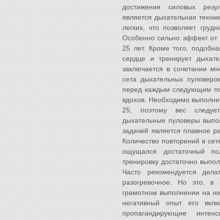
достижения силовых резу
является дыхательная техник
легких, что позволяет груд
Особенно сильно эффект от 
25 лет. Кроме того, подобн
сердце и тренирует дыхат
заключается в сочетании мн
сета дыхательных пуловеро
перед каждым следующим пов
вдохов. Необходимо выполнит
25, поэтому вес следует
дыхательные пуловеры выпо
задачей является плавное ра
Количество повторений в сет
ощущался достаточный по
тренировку достаточно выпо
Часто рекомендуется дела
разогревочное. Но это, в
грамотном выполнении на не
негативный опыт его вклю
пропагандирующие интен