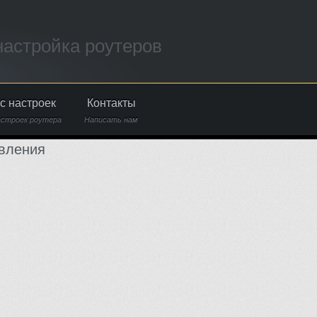
настройка роутеров
с настроек
Контакты
астроек роутера
Написать нам
вления