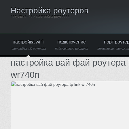
Настройка роутеров
подключение и настройка роутеров
настройка wi fi
подключение
порт роуте
настройка wifi роутера
подключение роутера
открытые порты р
настройка вай фай роутера t
wr740n