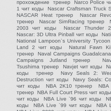
прохождение тренер Narco Police ч
1 чит коды Nascar Craftsman Truck 
NASCAR Heat тренер Nascar Revol
тренер Nascar SimRacing тренер N
2003 чит коды Nascar Thunder 
Nascar: 3D Ultra Pinball чит коды Na
National Lampoon`s University Tycoo
Land 2 чит коды Natural Fawn Kil
тренер Naval Campaigns Guadalcana
Campaigns Jutland тренер Nav
Tsushima тренер Navjet чит коды Na
коды тренер Navy Seals 2: Wea
Destruction чит коды Navy Seals: Co
чит коды NBA 2K10 тренер NBA 
тренер NBA Full Court Press чит ко
чит коды NBA Live `96 чит коды NB
коды NBA Live `99 чит коды NBA L