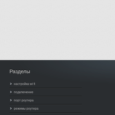
Разделы
настройка wi fi
подключение
порт роутера
режимы роутера