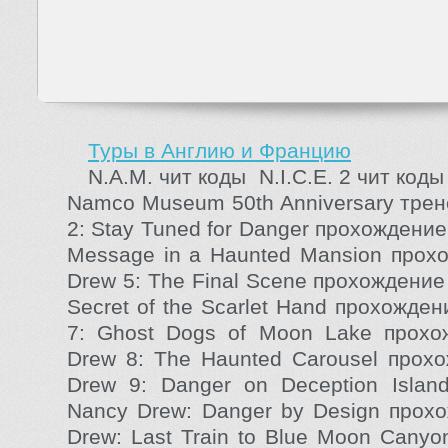
Туры в Англию и Францию
N.A.M. чит коды N.I.C.E. 2 чит ко
Namco Museum 50th Anniversary тре
2: Stay Tuned for Danger прохождени
Message in a Haunted Mansion про
Drew 5: The Final Scene прохождени
Secret of the Scarlet Hand прохожд
7: Ghost Dogs of Moon Lake прох
Drew 8: The Haunted Carousel про
Drew 9: Danger on Deception Isla
Nancy Drew: Danger by Design про
Drew: Last Train to Blue Moon Cany