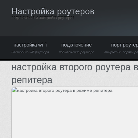
Настройка роутеров
подключение и настройка роутеров
настройка wi fi
подключение
порт роуте
настройка wifi роутера
подключение роутера
открытые порты р
настройка второго роутера 
репитера